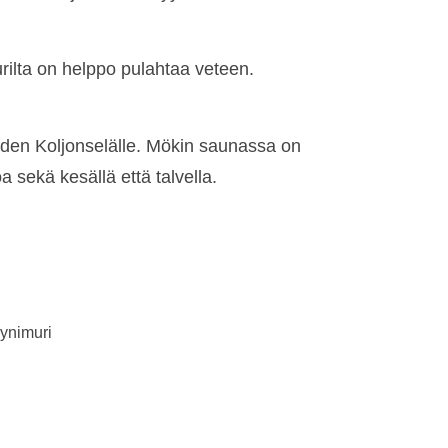
urilta on helppo pulahtaa veteen.
eden Koljonselälle. Mökin saunassa on
sekä kesällä että talvella.
lynimuri