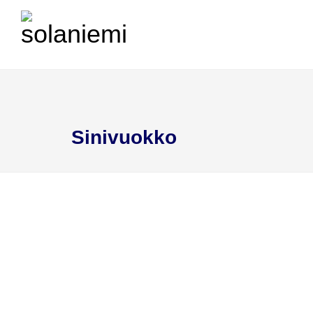
ETUSIVU
ESITTELY
MÖKIT VIIKONLO
Sinivuokko