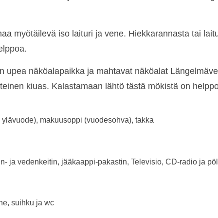
a myötäilevä iso laituri ja vene. Hiekkarannasta tai lait
elppoa.
 on upea näköalapaikka ja mahtavat näköalat Längelmäv
inen kiuas. Kalastamaan lähtö tästä mökistä on helppoa 
 + ylävuode), makuusoppi (vuodesohva), takka
n- ja vedenkeitin, jääkaappi-pakastin, Televisio, CD-radio ja pö
e, suihku ja wc