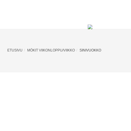
HLAT
AKTIVITEETIT
YHTEYSTIEDOT
ETUSIVU
MÖKIT VIIKONLOPPU/VIIKKO
SINIVUOKKO