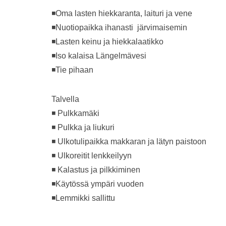
◾Oma lasten hiekkaranta, laituri ja vene
◾Nuotiopaikka ihanasti järvimaisemin
◾Lasten keinu ja hiekkalaatikko
◾Iso kalaisa Längelmävesi
◾Tie pihaan
Talvella
◾ Pulkkamäki
◾ Pulkka ja liukuri
◾ Ulkotulipaikka makkaran ja lätyn paistoon
◾ Ulkoreitit lenkkeilyyn
◾ Kalastus ja pilkkiminen
◾Käytössä ympäri vuoden
◾Lemmikki sallittu