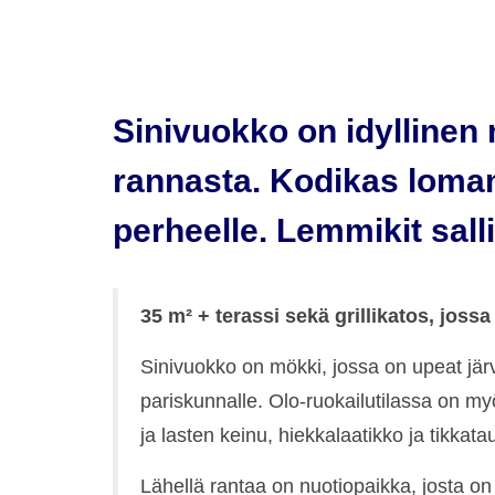
Sinivuokko on idylline
rannasta. Kodikas lomamö
perheelle. Lemmikit salli
35 m² + terassi sekä grillikatos, jo
Sinivuokko on mökki, jossa on upeat jä
pariskunnalle. Olo-ruokailutilassa on my
ja lasten keinu, hiekkalaatikko ja tikkatau
Lähellä rantaa on nuotiopaikka, josta on i