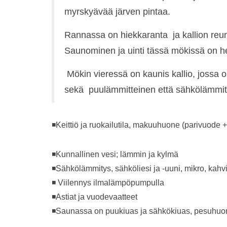
myrskyävää järven pintaa.
Rannassa on hiekkaranta ja kallion reuna
Saunominen ja uinti tässä mökissä on h
Mökin vieressä on kaunis kallio, jossa
sekä puulämmitteinen että sähkölämmitte
◾Keittiö ja ruokailutila, makuuhuone (parivuode
◾Kunnallinen vesi; lämmin ja kylmä
◾Sähkölämmitys, sähköliesi ja -uuni, mikro, kahvi
◾ Viilennys ilmalämpöpumpulla
◾Astiat ja vuodevaatteet
◾Saunassa on puukiuas ja sähkökiuas, pesuhuon