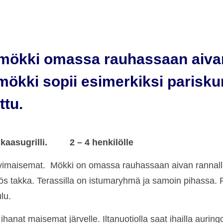
n mökki omassa rauhassaan aiva
kki sopii esimerkiksi pariskunn
ttu.
ssa kaasugrilli.
2 – 4 henkilölle
rvimaisemat. Mökki on omassa rauhassaan aivan rannalla.
ös takka. Terassilla on istumaryhmä ja samoin pihassa. Pi
lu.
hanat maisemat järvelle. Iltanuotiolla saat ihailla auringo