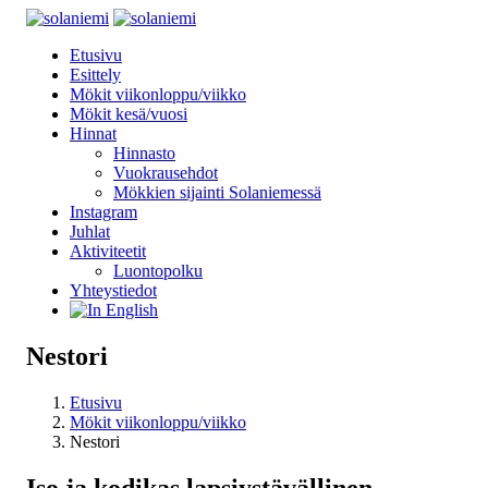
Etusivu
Esittely
Mökit viikonloppu/viikko
Mökit kesä/vuosi
Hinnat
Hinnasto
Vuokrausehdot
Mökkien sijainti Solaniemessä
Instagram
Juhlat
Aktiviteetit
Luontopolku
Yhteystiedot
Nestori
Etusivu
Mökit viikonloppu/viikko
Nestori
Iso ja kodikas lapsiystävällinen