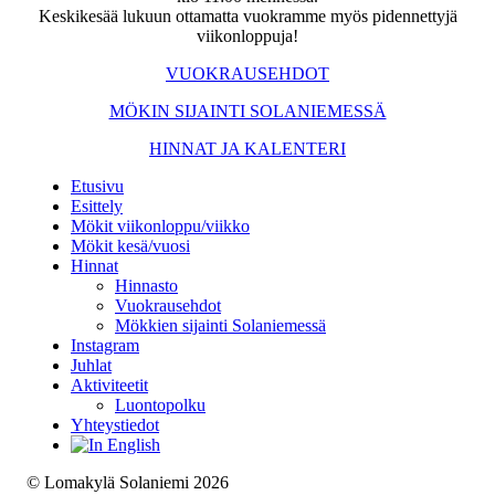
Keskikesää lukuun ottamatta vuokramme myös pidennettyjä
viikonloppuja!
VUOKRAUSEHDOT
MÖKIN SIJAINTI SOLANIEMESSÄ
HINNAT JA KALENTERI
Etusivu
Esittely
Mökit viikonloppu/viikko
Mökit kesä/vuosi
Hinnat
Hinnasto
Vuokrausehdot
Mökkien sijainti Solaniemessä
Instagram
Juhlat
Aktiviteetit
Luontopolku
Yhteystiedot
© Lomakylä Solaniemi 2026