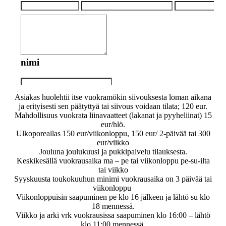
Asiakas huolehtii itse vuokramökin siivouksesta loman aikana
ja erityisesti sen päätyttyä tai siivous voidaan tilata; 120 eur.
Mahdollisuus vuokrata liinavaatteet (lakanat ja pyyheliinat) 15
eur/hlö.
Ulkoporeallas 150 eur/viikonloppu, 150 eur/ 2-päivää tai 300
eur/viikko
Jouluna joulukuusi ja pukkipalvelu tilauksesta.
Keskikesällä vuokrausaika ma – pe tai viikonloppu pe-su-ilta
tai viikko
Syyskuusta toukokuuhun minimi vuokrausaika on 3 päivää tai
viikonloppu
Viikonloppuisin saapuminen pe klo 16 jälkeen ja lähtö su klo
18 mennessä.
Viikko ja arki vrk vuokrausissa saapuminen klo 16:00 – lähtö
klo 11:00 mennessä.