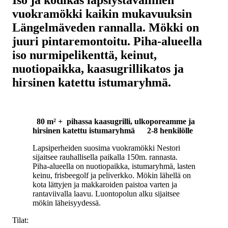
vuokramökki kaikin mukavuuksin
Längelmäveden rannalla. Mökki on
juuri pintaremontoitu. Piha-alueella
iso nurmipelikenttä, keinut,
nuotiopaikka, kaasugrillikatos ja
hirsinen katettu istumaryhmä.
80 m² + pihassa kaasugrilli, ulkoporeamme ja
hirsinen katettu istumaryhmä
2-8 henkilölle
Lapsiperheiden suosima vuokramökki Nestori
sijaitsee rauhallisella paikalla 150m. rannasta.
Piha-alueella on nuotiopaikka, istumaryhmä, lasten
keinu, frisbeegolf ja peliverkko. Mökin lähellä on
kota lättyjen ja makkaroiden paistoa varten ja
rantaviivalla laavu. Luontopolun alku sijaitsee
mökin läheisyydessä.
Tilat: