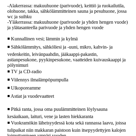
-Alakerrassa: makuuhuone (parivuode), keittiö ja ruokailutila,
olohuone, takka, sähkölämmitteinen sauna ja pesuhuone, jossa
wc ja suihku
-Yläkerrassa: makuuhuone (parivuode ja yhden hengen vuode)
ja ylätasanteella parivuode ja yhden hengen vuode
◾ Kunnallinen vesi; lämmin ja kylmä
◾ Sähkölämmitys, sähköliesi ja -uuni, mikro, kahvin- ja
vedenkeitin, leivänpaahdin, jääkaappi-pakastin,
astianpesukone, pyykinpesukone, vaatteiden kuivauskaappi ja
pölynimuri
◾ TV ja CD-radio
◾ Viilennys ilmalämpöpumpulla
◾ Ulkoporeamme
◾ Astiat ja vuodevaatteet
◾ Pitkä ranta, jossa oma puulämmitteinen löylysauna
kesäaikaan, laituri, vene ja lasten hiekkaranta
◾ Vuokramökin läheisyydessä kota sekä rannassa laavu, joissa
tulipaikat niin makkaran paistoon kuin itsepyydettyjen kalojen
loimuttamiseen ympäri vuoden