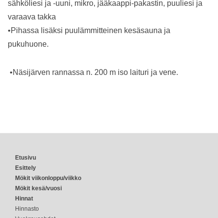
sähköliesi ja -uuni, mikro, jääkaappi-pakastin, puuliesi ja
varaava takka
•Pihassa lisäksi puulämmitteinen kesäsauna ja
pukuhuone.
•Näsijärven rannassa n. 200 m iso laituri ja vene.
Etusivu
Esittely
Mökit viikonloppu/viikko
Mökit kesä/vuosi
Hinnat
Hinnasto